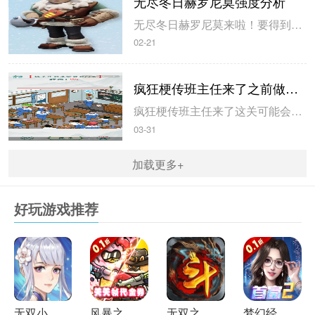
无尽冬日赫罗尼莫强度分析
无尽冬日赫罗尼莫来啦！要得到尼莫，你可以这么做：直接买统帅礼包，适合统帅7到统帅12的玩家；参加最强领主活动，尤其是前三期。下面小编就为大家带来无尽冬日赫罗尼莫的强度评测，感兴趣的玩家千万别错过哦！无尽冬日赫罗尼莫强度分析1、说说尼莫的好处：尼莫超厉害，能一直用到第四代开启，那时候大概开服190天了...
02-21
疯狂梗传班主任来了之前做好准备攻略
疯狂梗传班主任来了这关可能会勾起大家的回忆，毕竟谁没躲过班主任呢？下面小编就为大家分享疯狂梗传班主任来了之前需要做好的准备一览，感兴趣的玩家快来一起看看吧！疯狂梗传班主任来了之前做好准备攻略1、将黄色的书拖动给和同学说话的人2、将蓝色的书拖动给头上套着桶的人3、向下拖动右下角被抄的作业藏起来4、向下...
03-31
加载更多+
好玩游戏推荐
无
双小师妹（0.1折送万元代充）
风
暴之眼（0.1折喵喵开炮）
无
双之刃（斗帝沉默莲心变）
梦
幻经理人（0.1折谁是首富2删测）