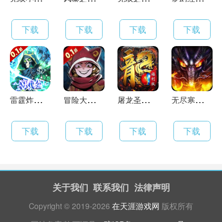
下载
下载
下载
下载
雷
霆炸翻天（0.1折删档测试）
冒
险大陆online（0.1折）
屠
龙圣域（封神福利版）
无
尽寒冬（天蛇新春送礼）
下载
下载
下载
下载
关于我们
联系我们
法律声明
Copyright © 2019-2026
在天涯游戏网
版权所有