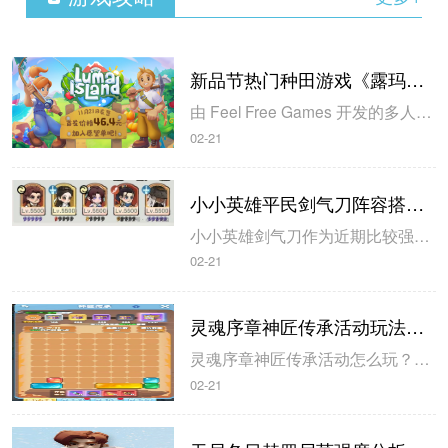
新品节热门种田游戏《露玛岛》21日发售，国区首发价不到50元
由 Feel Free Games 开发的多人联机种田经营类游戏《露玛岛》近日公布了游戏的国区售价，游戏支持简体中文，国区首发折扣价为46.4元，11月21日正式发售，折扣将持续两周。作为一款种田类游戏，《露玛岛》在刚结束不久的新品节上，公布了游戏的试玩Demo，并在10月新品节50款最热玩试用版排...
02-21
小小英雄平民剑气刀阵容搭配推荐
小小英雄剑气刀作为近期比较强势的阵容，很多平民都对其称赞不绝。那本期呢，小妖就给大侠们解读一下该阵容，包括阵容思路+测试反馈！感兴趣的玩家快来一起看看吧！小小英雄平民剑气刀阵容搭配推荐1、阵容：前期：刀主+百灵儿+绝世剑尊+凌云志+大耳+水月圣女后期：刀主（8号位）+石头（2号位）+凌云志（1号位）...
02-21
灵魂序章神匠传承活动玩法攻略
灵魂序章神匠传承活动怎么玩？灵魂序章神匠传承活动上线后很多小伙伴不知道怎么玩，今天小编就为大家详细解析这个小游戏的玩法规则，希望对大家有所帮助，废话不多说赶紧往下看吧！灵魂序章神匠传承活动玩法攻略1、每局神匠传承开始后，系统会在熔炉区域的底部生成2行形状、颜色各异的金属方块，方块可左右拖动，松开手指...
02-21