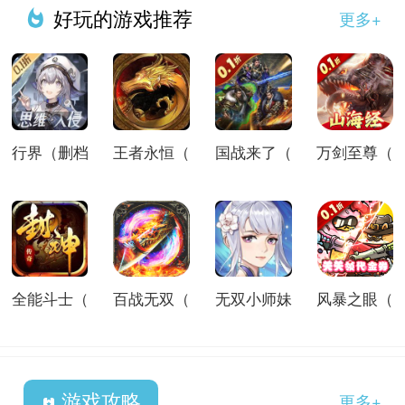
好玩的游戏推荐
更多+
行界（删档
王者永恒（
国战来了（
万剑至尊（
全能斗士（
百战无双（
无双小师妹
风暴之眼（
游戏攻略
更多+