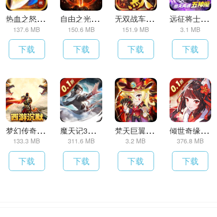
热
血之怒（金蛇五行专属爆燃）
自
由之光（霸世三国）
无
双战车（苒苒沉默）
远
征将士（0.1折五神魔免费升级版）
137.6 MB
150.6 MB
151.9 MB
3.1 MB
下载
下载
下载
下载
梦
幻传奇（沉默送充暗黑西游）
魔
天记3D（0.1折凡人修仙）
梵
天巨翼（0.1折免费版）
倾
世奇缘（0.1折纵剑逍遥）
133.3 MB
311.6 MB
3.2 MB
376.8 MB
下载
下载
下载
下载