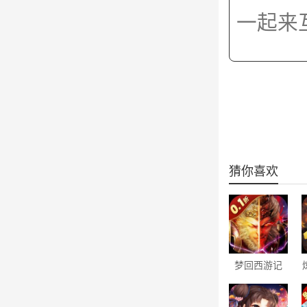
猜你喜欢
梦回西游记
（0.1折无双
西游）