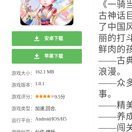
《一骑
古神话
了中国
丽的打
安卓下载
鲜肉的
苹果下载
——古
浪漫。
162.1 MB
游戏大小：
——众
1.0.1
游戏版本：
事。
游戏评分：
9.5分
——精
游戏类型：
加速,回合,
——养
Android/IOS/H5
运行平台：
——闯