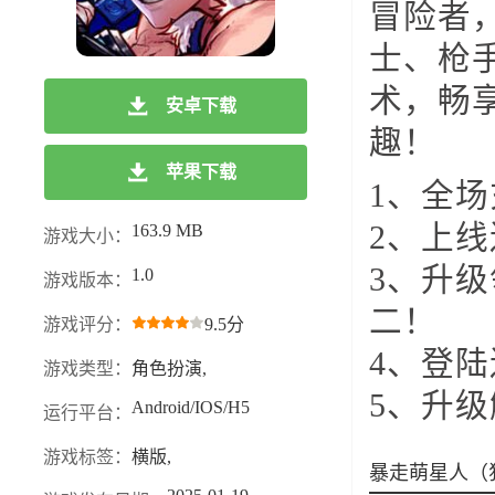
冒险者
士、枪
术，畅
安卓下载
趣！
苹果下载
1、全场
2、上
163.9 MB
游戏大小：
3、升
1.0
游戏版本：
二！
游戏评分：
9.5分
4、登
游戏类型：
角色扮演,
5、升
Android/IOS/H5
运行平台：
游戏标签：
横版,
暴走萌星人（狂