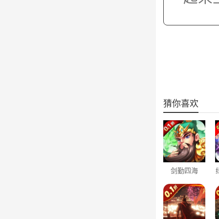
猜你喜欢
剑勤四海
（0.1折鼎力
三国）