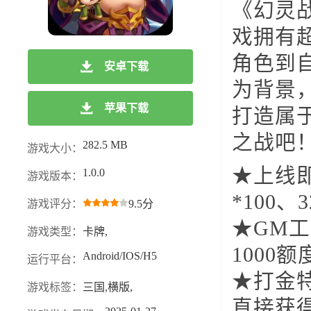
《幻灵
戏拥有
角色到
安卓下载
为背景
苹果下载
打造属
之战吧
282.5 MB
游戏大小：
★上线即
1.0.0
游戏版本：
*100、
游戏评分：
9.5分
★GM工
游戏类型：
卡牌,
1000
Android/IOS/H5
运行平台：
★打金特
游戏标签：
三国,横版,
直接获