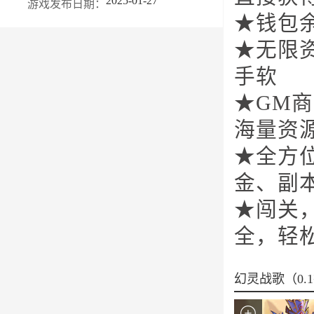
2025-01-27
游戏发布日期：
★钱包
★无限
手软
★GM
海量资
★全方
金、副
★闯关
全，轻
幻灵战歌（0.