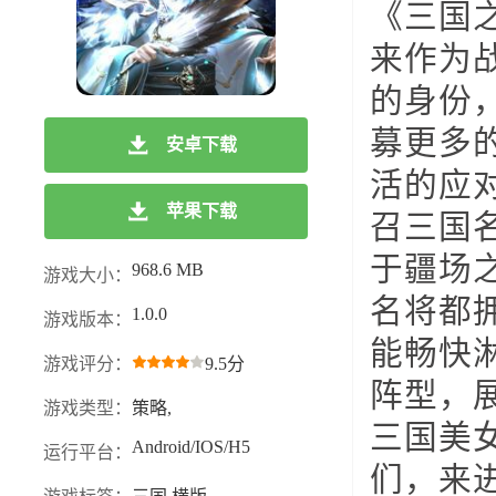
《三国
来作为
的身份
募更多
安卓下载
活的应
苹果下载
召三国
于疆场
968.6 MB
游戏大小：
名将都
1.0.0
游戏版本：
能畅快
游戏评分：
9.5分
阵型，
游戏类型：
策略,
三国美
Android/IOS/H5
运行平台：
们，来