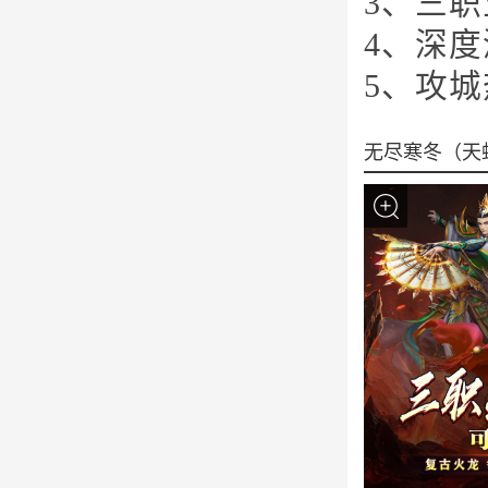
3、三
4、深
5、攻
无尽寒冬（天