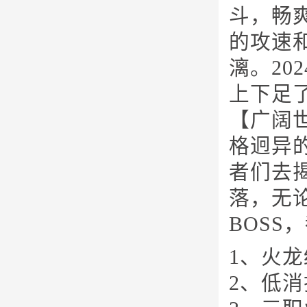
斗，畅
的攻速
漓。2
上下足
【广阔
格迥异
者们去
落，无
BOS
1、火
2、低