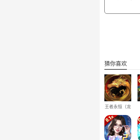
猜你喜欢
王者永恒（龙
印亿购豪礼）