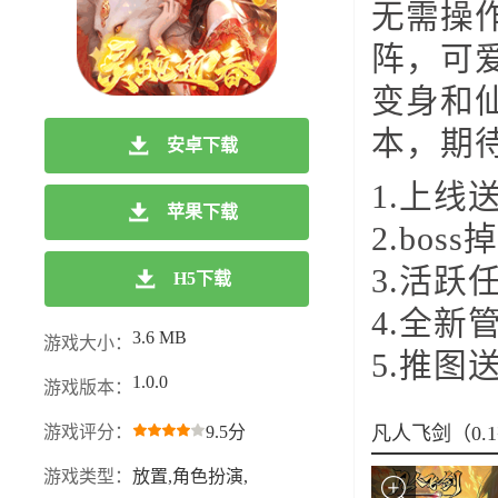
无需操
阵，可
变身和
本，期
安卓下载
1.上线
苹果下载
2.bo
3.活
H5下载
4.全新
3.6 MB
游戏大小：
5.推图
1.0.0
游戏版本：
游戏评分：
9.5分
凡人飞剑（0
游戏类型：
放置,角色扮演,