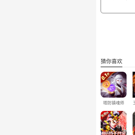
猜你喜欢
塔防镇魂师
（0.1折刷充
免费版）