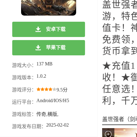
盖世强
游，特
值卡！
安卓下载
免费领
苹果下载
货币拿
★充值1
137 MB
游戏大小：
收！★
1.0.2
游戏版本：
任意选
游戏评分：
9.5分
利，千
Android/IOS/H5
运行平台：
游戏标签：
传奇,横版,
盖世强者（剑
2025-02-02
游戏发布日期：