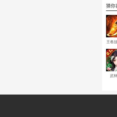
猜你
王者
元
武
（0.
抽