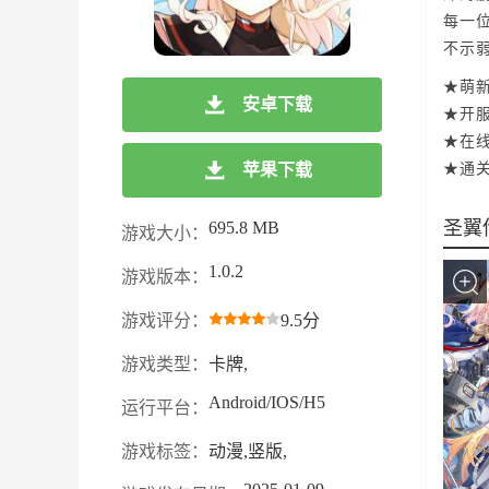
每一
不示
★萌
安卓下载
★开
★在
苹果下载
★通
圣翼
695.8 MB
游戏大小：
1.0.2
游戏版本：
游戏评分：
9.5分
游戏类型：
卡牌,
Android/IOS/H5
运行平台：
游戏标签：
动漫,竖版,