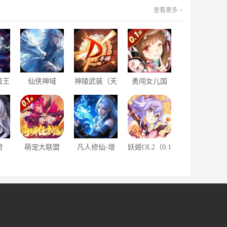
查看更多 >
极王
仙侠神域
神陵武装（天
勇闯女儿国
折爽
（0.1折福利
天送6480）
（0.1折三界
版）
奇缘）
想
萌宠大联盟
凡人修仙-增
妖姬OL2（0.1
）
（0.1折每日
强现实版
折送战姬）
648）
（0.1折）