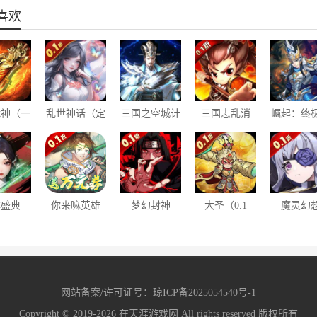
喜欢
战神（一
乱世神话（定
三国之空城计
三国志乱消
崛起：终
通关）
制0.1折）
（0.1折送百
（内置0.1
者（0.1
万真充）
折）
抽版）
林盛典
你来嘛英雄
梦幻封神
大圣（0.1
魔灵幻
1折送千
（0.1折武侠
（0.1折无限
折）
（0.1折
万充）
福利版）
月读）
网站备案/许可证号：
琼ICP备2025054540号-1
Copyright © 2019-2026
在天涯游戏网
All rights reserved 版权所有