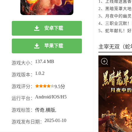
1、上线赠送酱
2、黑暗笼罩大
3、月夜中的幽
4、三职业沉默
安卓下载
5、蛇年献礼！
苹果下载
主宰无双（蛇
137.4 MB
游戏大小：
1.0.2
游戏版本：
游戏评分：
9.5分
Android/IOS/H5
运行平台：
游戏标签：
传奇,横版,
2025-01-10
游戏发布日期：