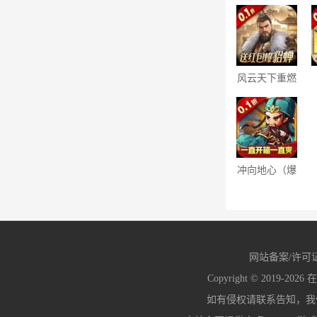
风云天下重燃
（0.1折貂蝉
伴君征战）
冲向地心（爆
爽开箱0.1开
箱三国）
网站备案/许可
Copyright © 2019-2026
在
如有侵权请联系告知，我们会