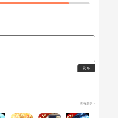
发 布
查看更多 >