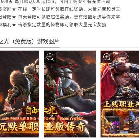
600★ 每日赠送600元代币，可用于购买所有充值活动
线奖励★ 在线一定时长即可领取在线奖励，大量元宝和灵玉
日登陆★ 每天登陆可领取超值奖励，更有炫酷足迹等你来拿
怪福利★ 击杀指定数量的怪物即可领取大量元宝奖励
之光（免费版）游戏图片