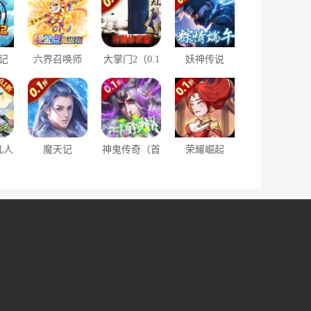
记
六界召唤师
大掌门2（0.1
妖神传说
1分
（现金点高返
超级折扣满福
（0.1折忍者
版）
利）
风暴）
凡人
魔天记
神鬼传奇（首
荣耀崛起
折）
3D（0.1折无
续0.1折）
（0.1折版）
限充）
。