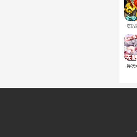
塔防
（全
异次
（免
衣