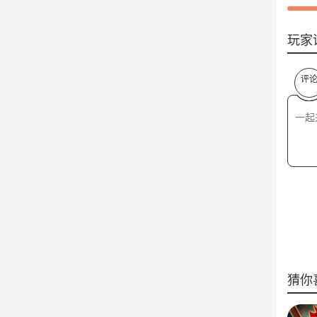
玩家
评
猜你