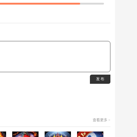
发 布
查看更多 >