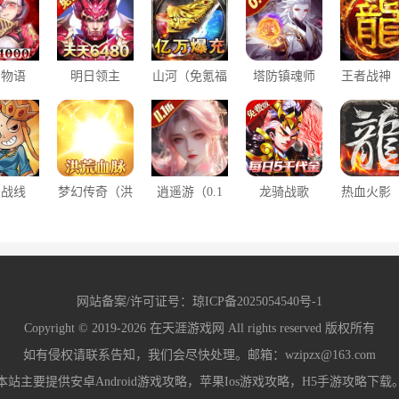
空物语
明日领主
山河（免氪福
塔防镇魂师
王者战神
1折免费
（0.1折免费
利爆亿充）
（0.1折刷充
尊超变
版）
版）
免费版）
法战线
梦幻传奇（洪
逍遥游（0.1
龙骑战歌
热血火影
1折趣味
荒专属无限代
折每天领648
（0.1每日5千
速秒切专
无限抽）
金）
金票）
代金券）
古）
网站备案/许可证号：
琼ICP备2025054540号-1
Copyright © 2019-2026
在天涯游戏网
All rights reserved 版权所有
如有侵权请联系告知，我们会尽快处理。邮箱：wzipzx@163.com
本站主要提供安卓Android游戏攻略，苹果Ios游戏攻略，H5手游攻略下载