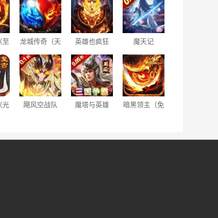
（至
龙城传奇（天
英雄也疯狂
魔天记
）
罡返利服）
（天子福利
3D（0.1折修
版）
仙大能）
（光
飓风空战队
魔塔与英雄
暗黑领主（免
属复
（0.1折天天
（内置0.05折
费送充版）
送648）
一统天下）
。