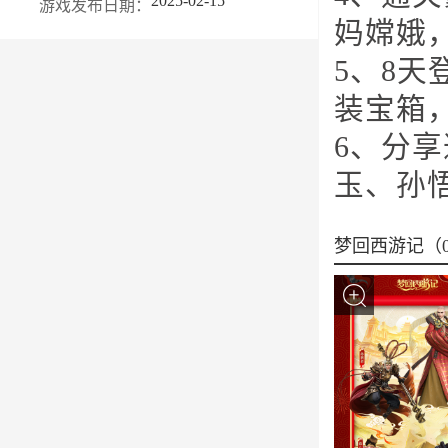
2025-02-15
游戏发布日期：
妈嫦娥
5、8
装宝箱
6、分
玉、孙
梦回西游记（