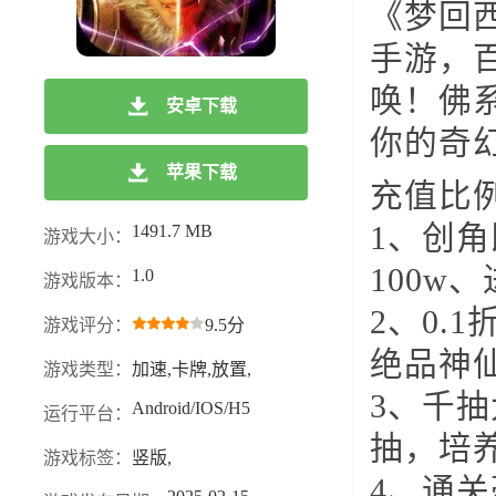
《梦回
手游，
唤！佛
安卓下载
你的奇
苹果下载
充值比例
1、创角
1491.7 MB
游戏大小：
100w
1.0
游戏版本：
2、0
游戏评分：
9.5分
绝品神
游戏类型：
加速,卡牌,放置,
3、千抽
Android/IOS/H5
运行平台：
抽，培
游戏标签：
竖版,
4、通