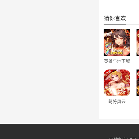
猜你喜欢
英雄与地下城
（0.1折养老
日送3000充）
萌将风云
（0.1免费版
天天千充）