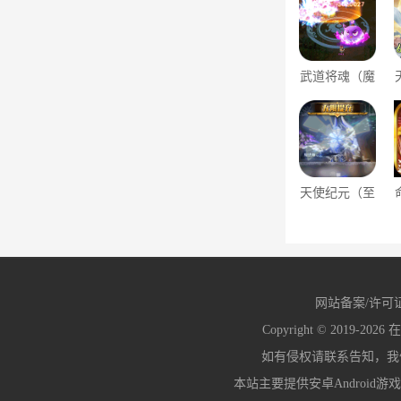
武道将魂（魔
改泡泡免氪刷
充）
天使纪元（至
臻高爆爽充
MU）
网站备案/许可
Copyright © 2019-2026
在
如有侵权请联系告知，我们会
本站主要提供安卓Android