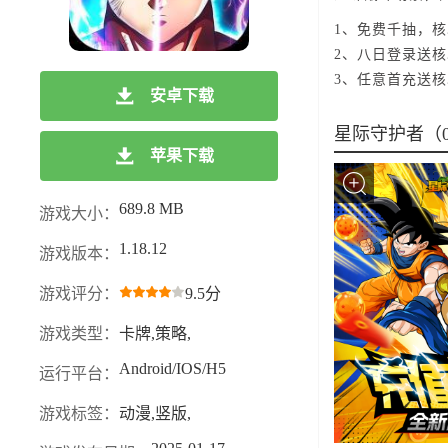
1、免费千抽，
2、八日登录送
3、任意首充送核
安卓下载
星际守护者（0
苹果下载
689.8 MB
游戏大小：
1.18.12
游戏版本：
游戏评分：
9.5分
游戏类型：
卡牌,策略,
Android/IOS/H5
运行平台：
游戏标签：
动漫,竖版,