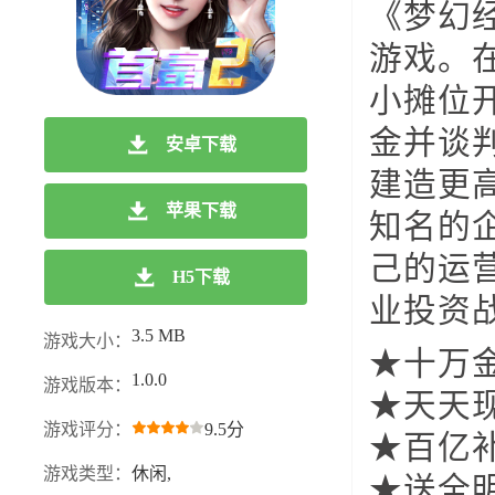
《梦幻
游戏。
小摊位
金并谈
安卓下载
建造更
苹果下载
知名的
己的运
H5下载
业投资
3.5 MB
游戏大小：
★十万
1.0.0
游戏版本：
★天天现
游戏评分：
9.5分
★百亿
游戏类型：
休闲,
★送全