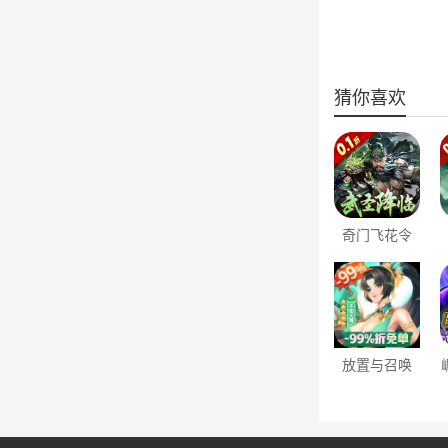
猜你喜欢
奇门飞花令
（0.1折真武
江湖）
放置与召唤
（-99%折扣
免充版）