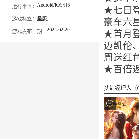
Android/IOS/H5
运行平台：
★七日登
游戏标签：
竖版,
豪车六
2025-02-20
游戏发布日期：
★首月
迈凯伦
周送红
★百倍
梦幻经理人（0