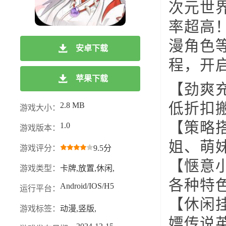
次元世
率超高
漫角色
安卓下载
程，开
苹果下载
【劲爽充
低折扣
2.8 MB
游戏大小：
【策略
1.0
游戏版本：
姐、萌
游戏评分：
9.5分
【惬意
游戏类型：
卡牌,放置,休闲,
各种特
Android/IOS/H5
运行平台：
【休闲
游戏标签：
动漫,竖版,
嫖传说