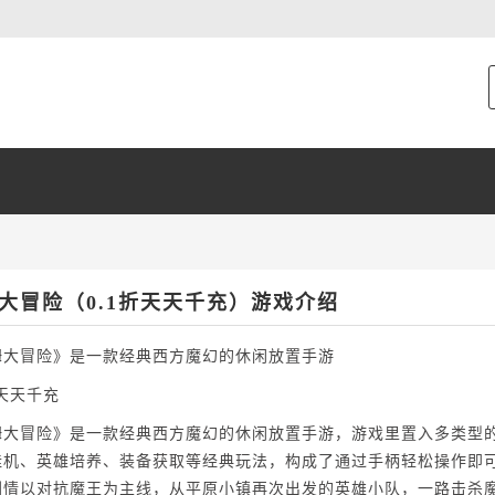
大冒险（0.1折天天千充）游戏介绍
姆大冒险》是一款经典西方魔幻的休闲放置手游
折天天千充
姆大冒险》是一款经典西方魔幻的休闲放置手游，游戏里置入多类型
挂机、英雄培养、装备获取等经典玩法，构成了通过手柄轻松操作即
剧情以对抗魔王为主线，从平原小镇再次出发的英雄小队，一路击杀