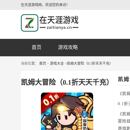
在天涯游戏网，欢迎您的来访！
首页
游戏攻略
当前位置：
首页
>
游戏大全
>
凯姆大冒险（0.1折天天千充）
凯姆
凯姆大冒险（0.1折天天千充）
《凯
0.1
《凯
冒险
游戏