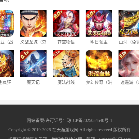
霸业（战
义战龙城（鬼
苍空物语
明日领主
山河（免
双超变）
新娘0.1折）
（0.1折免费
（0.1折免费
利爆亿充
版）
版）
也疯狂
魔天记
魔法战线
梦幻传奇（洪
逍遥游（0
子福利
3D（0.1折修
（0.1折趣味
荒专属无限代
折每天领6
版）
仙大能）
卡牌无限抽）
金）
金票）
网站备案/许可证号：
琼ICP备2025054540号-1
Copyright © 2019-2026
在天涯游戏网
All rights reserved 版权所有