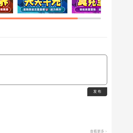
发 布
查看更多 >