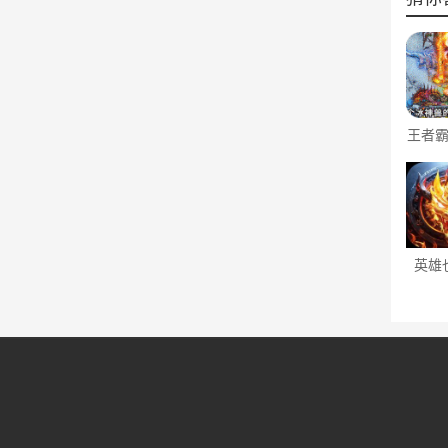
王者
神无
英雄
（天