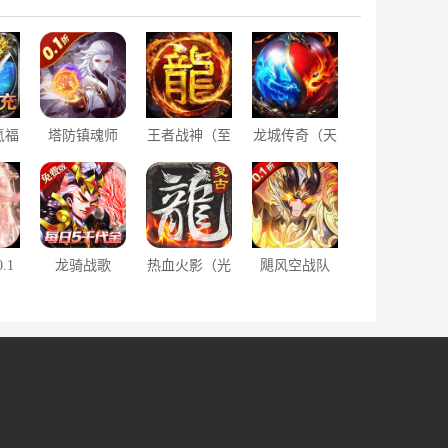
氪福
塔防镇魂师
王者战神（至
龙城传奇（天
）
（0.1折刷充
尊超变）
罡返利服）
免费版）
.1
龙骑战歌
热血火影（光
飓风空战队
48
（0.1每日5千
速秒切专属复
（0.1折天天
代金券）
古）
送648）