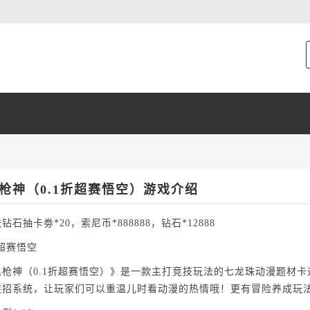
枪神（0.1折超赛悟空）游戏介绍
钻石抽卡劵*20，索尼币*888888，钻石*12888
折超赛悟空
民枪神（0.1折超赛悟空）》是一款主打竞技玩法的七龙珠动漫题材
连招系统，让玩家们可以重温儿时看动漫的热情哦！更有冒险养成玩