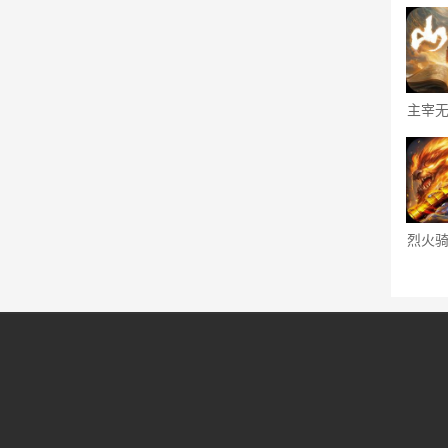
主宰
海专
烈火
爆G