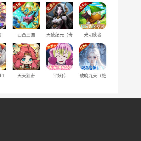
国
西西三国
天使纪元（奇
光明使者
塔防
（0.1折送10
迹刷充免费
（0.1折开箱
）
星魔赵云）
版）
福利版）
.1
天天狙击
平妖传
破晓九天（绝
充）
（0.1折定制
OL（免费版
·神将来袭0.1
版）
0.1折鬼灭之
折）
刃）