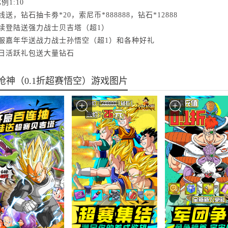
例1:10
线送，钻石抽卡劵*20，索尼币*888888，钻石*12888
连续登陆送强力战士贝吉塔（超1）
开服嘉年华送战力战士孙悟空（超1）和各种好礼
每日活跃礼包送大量钻石
枪神（0.1折超赛悟空）游戏图片