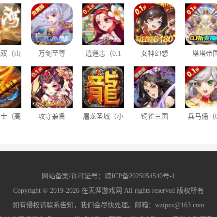
无双（山
万剑至尊
逍遥志（0.1
女神幻想
塔塔帝
属狂送
（0.1折免费
折三国群英）
（0.1折每日
（0.1折
充）
版）
领6480）
爽抽版
骑士（高
攻守兼备
屠龙圣域（小
铜雀三国
兵马俑（0
M版）
（0.1折送十
雨微变）
（6480免费
折每日送
万元宝）
版）
网站备案/许可证号：
琼ICP备2025054540号-1
Copyright © 2019-2026
在天涯游戏网
All rights reserved 版权所有
如有侵权请联系告知，我们会尽快处理。邮箱：wzipzx@163.com