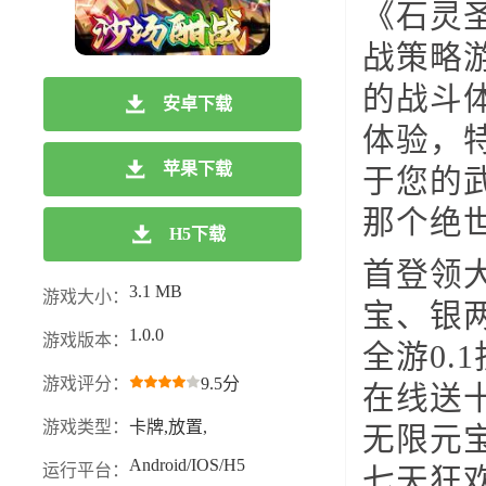
《石灵
战策略
的战斗
安卓下载
体验，
苹果下载
于您的
那个绝
H5下载
首登领大
3.1 MB
游戏大小：
宝、银两
1.0.0
游戏版本：
全游0.
游戏评分：
9.5分
在线送
游戏类型：
卡牌,放置,
无限元
Android/IOS/H5
运行平台：
七天狂