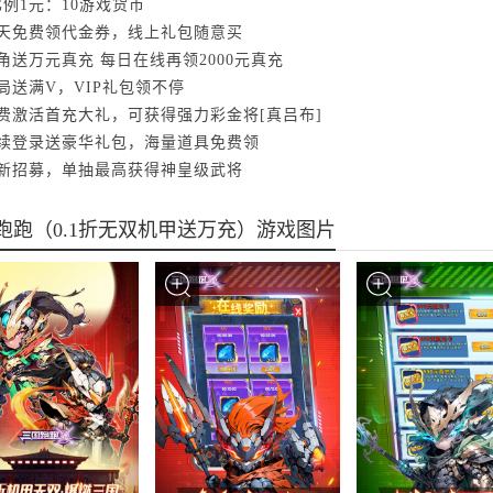
例1元：10游戏货币
每天免费领代金券，线上礼包随意买
角送万元真充 每日在线再领2000元真充
局送满V，VIP礼包领不停
费激活首充大礼，可获得强力彩金将[真吕布]
连续登录送豪华礼包，海量道具免费领
全新招募，单抽最高获得神皇级武将
跑跑（0.1折无双机甲送万充）游戏图片