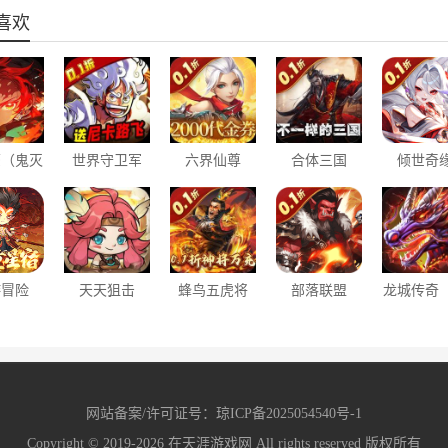
喜欢
豪（鬼灭
世界守卫军
六界仙尊
合体三国
倾世奇
折送无限
（尼卡路飞
（0.1折免费
（0.1折英魂
（0.1折
抽）
0.1折）
送代金券）
救世）
领百万元
游冒险
天天狙击
蜂鸟五虎将
部落联盟
龙城传奇
1折国潮
（0.1折超神
（闯关提充
（0.1折塔防
血封神
游）
版）
0.1折版）
免费版）
网站备案/许可证号：
琼ICP备2025054540号-1
Copyright © 2019-2026
在天涯游戏网
All rights reserved 版权所有