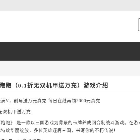
跑跑（0.1折无双机甲送万充）游戏介绍
满V，创角送万元真充 每日在线再领2000元真充
折无双机甲送万充
国跑跑》 是一款以三国游戏为背景的卡牌养成回合制战斗游戏。在游
代特效华丽绽放，多位英雄逐鹿三国，书写你的不朽传说！