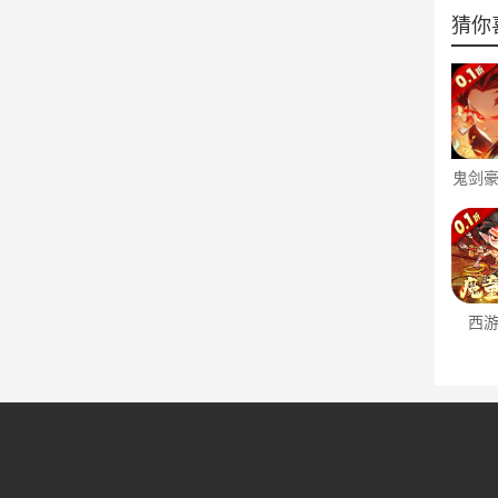
猜你
鬼剑
0.1
西
（0.
西