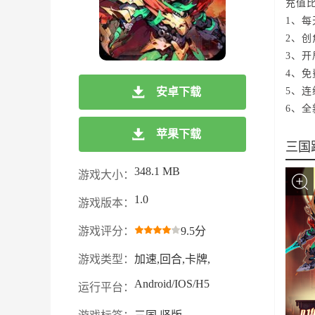
充值比
1、
2、创
3、开
4、免
安卓下载
5、
6、
苹果下载
三国
348.1 MB
游戏大小：
1.0
游戏版本：
游戏评分：
9.5分
游戏类型：
加速,回合,卡牌,
Android/IOS/H5
运行平台：