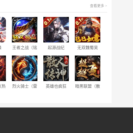
查看更多 >
缘
王者之战（铭
起源战纪
无双魏蜀吴
无限
文攻速大极
（0.1折至臻
（0.1折无双
宝）
品）
幻境）
三国）
（热
烈火骑士（雷
英雄也疯狂
暗黑联盟（散
）
霆二合一）
（散人无双）
人超变福利
版）