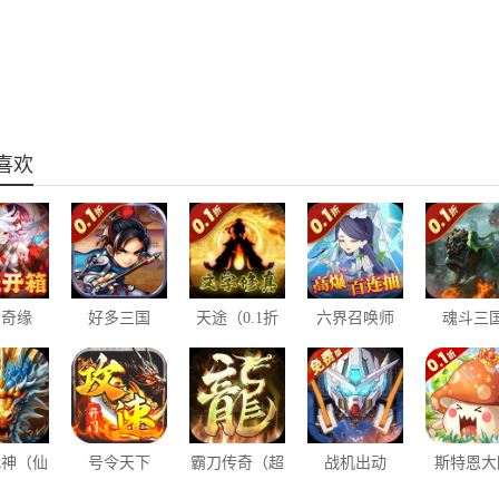
喜欢
世奇缘
好多三国
天途（0.1折
六界召唤师
魂斗三
1折送百
（0.1折名将
修真大乱斗）
（0.1折高爆
（0.1折
元宝）
无双）
百连抽）
围城）
战神（仙
号令天下
霸刀传奇（超
战机出动
斯特恩大
利服）
2（专属开荒
变返利版）
（0.1折免费
（0.1折