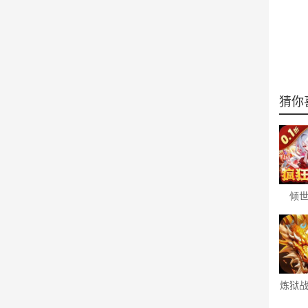
猜你
倾
（0.
万
炼狱
剑返