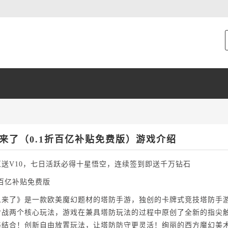
来了（0.1折百亿补贴免费版）游戏介绍
直送V10，七日活跃必得十星悟空，连续签到即送千万钻石
折百亿补贴免费版
人来了》是一款欧美魔幻题材的塔防手游，独创的卡牌式竞技塔防手游
对战两个核心玩法，游戏在兼具塔防玩法的过程中原创了全新的指尖
美结合！创新自由放置玩法，让塔防防守更灵活！绚丽的西方魔幻美术