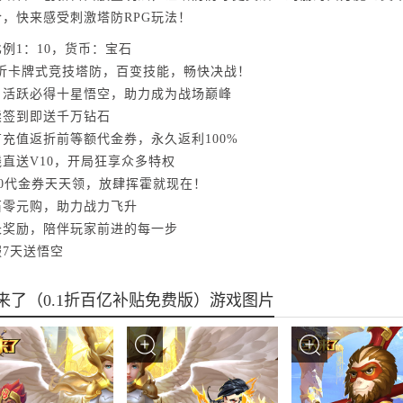
合，快来感受刺激塔防RPG玩法！
例1：10，货币：宝石
1折卡牌式竞技塔防，百变技能，畅快决战！
日活跃必得十星悟空，助力成为战场巅峰
续签到即送千万钻石
充值返折前等额代金券，永久返利100%
直送V10，开局狂享众多特权
00代金券天天领，放肆挥霍就现在！
石零元购，助力战力飞升
长奖励，陪伴玩家前进的每一步
服7天送悟空
来了（0.1折百亿补贴免费版）游戏图片