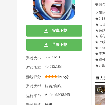
美融
充值比
★0.
★七
安卓下载
★连
★所有
★上线
苹果下载
★20
★宝
562.3 MB
游戏大小：
★成
★开
40.515.183
游戏版本：
游戏评分：
9.5分
巨人
游戏类型：
放置,策略,
Android/IOS/H5
运行平台：