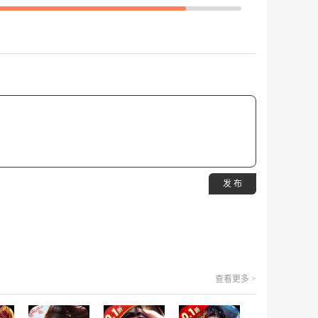
发 布
查看更多 >