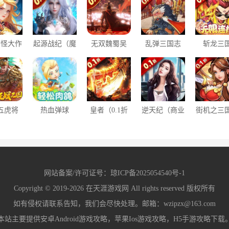
萌怪大作
起源战纪（魔
无双魏蜀吴
乱弹三国志
斩龙三
.1折我
幻0.1折登顶
（0.1折送五
（首续0.1
（0.1折
主大人）
王座）
虎万充）
折）
五虎将
热血弹球
皇者（0.1折
逆天纪（商业
街机之三
1折征战
（0.1一起来
GM毕业版）
帝国0.1折）
记（0.1
国）
发射）
网站备案/许可证号：
琼ICP备2025054540号-1
Copyright © 2019-2026
在天涯游戏网
All rights reserved 版权所有
如有侵权请联系告知，我们会尽快处理。邮箱：wzipzx@163.com
本站主要提供安卓Android游戏攻略，苹果Ios游戏攻略，H5手游攻略下载