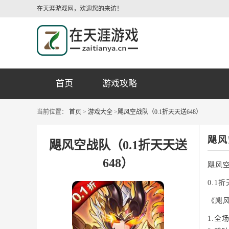
在天涯游戏网，欢迎您的来访！
首页
游戏攻略
当前位置：
首页
>
游戏大全
>
飓风空战队（0.1折天天送648）
飓风
飓风空战队（0.1折天天送
648）
飓风空
0.1折
《飓
1.全