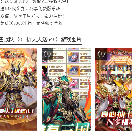
陆即送专属VIP8，领取VIP特权礼包！
日送648代金券，尽享免费版乐趣
首充双倍，尽享丰厚好礼，强力冲榜！
级免费送3000连抽，武将领到手软
空战队（0.1折天天送648）游戏图片