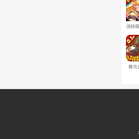
消除
战（0
的领
蜂鸟
（0.
三