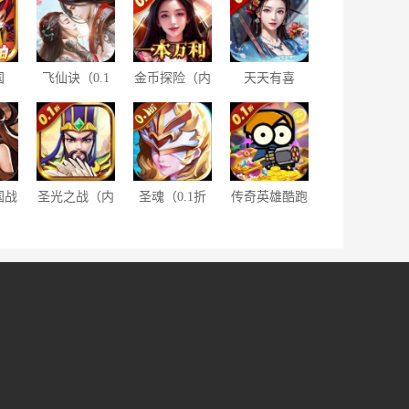
国
飞仙诀（0.1
金币探险（内
天天有喜
）
折畅玩版）
置0.1折送豪
2（红颜钜惠
车）
爽充0.1折）
国战
圣光之战（内
圣魂（0.1折
传奇英雄酷跑
折）
置折扣买断
魔幻异界送百
（0.1折弹壳
版）
抽）
跑酷）
。