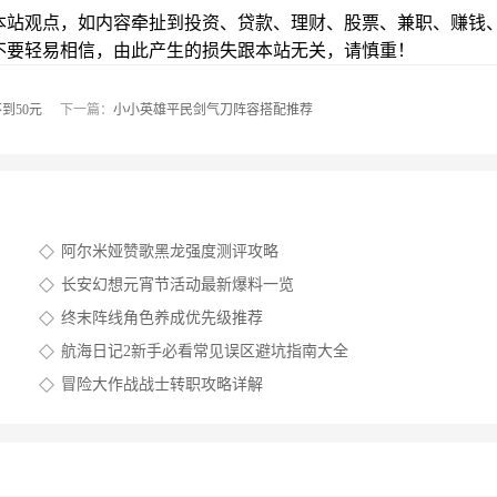
本站观点，如内容牵扯到投资、贷款、理财、股票、兼职、赚钱
不要轻易相信，由此产生的损失跟本站无关，请慎重！
到50元
下一篇：
小小英雄平民剑气刀阵容搭配推荐
阿尔米娅赞歌黑龙强度测评攻略
长安幻想元宵节活动最新爆料一览
终末阵线角色养成优先级推荐
航海日记2新手必看常见误区避坑指南大全
冒险大作战战士转职攻略详解