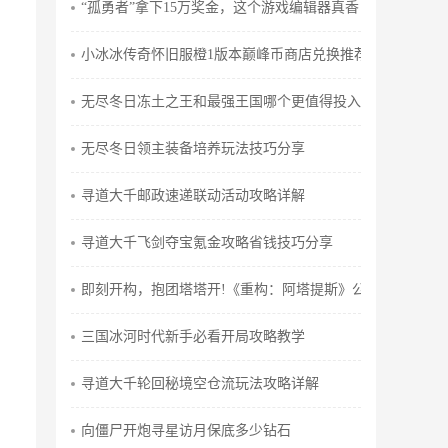
“孤勇者”拿下15万奖金，这个游戏编辑器真香！
小冰冰传奇怀旧服橙1版本巅峰币商店兑换推荐
无尽冬日冻土之王和最强王国哪个更值得投入
无尽冬日领主装备培养玩法技巧分享
寻道大千邮政速递联动活动攻略详解
寻道大千飞剑夺宝氪金攻略省钱技巧分享
即刻开构，抱团塔塔开!《重构：阿塔提斯》公测定档12月2
三国冰河时代新手必看开局攻略教学
寻道大千轮回秘境空仓流玩法攻略详解
向僵尸开炮寻星访月保底多少钻石​