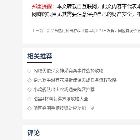
郑重提醒：
本文转载自互联网，此文内容不代表
网赚的项目尤其需要注意保护自己的财产安全，
上一篇：
新品节热门种田游戏《露玛岛》21日发售，国区首发价不
相关推荐
闪耀优俊少女神采奕奕事件选择攻略
逆水寒手游有花堪折佳偶天成任务流程攻略
小鸡舰队出击农场通关阵容推荐
暗黑4材料获得方法攻略大全
暗区突围手柄按键对应功能一览
评论