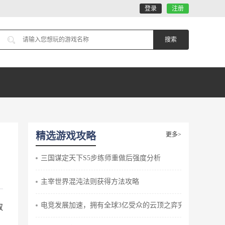
登录
注册
精选游戏攻略
更多>
三国谋定天下S5步练师重做后强度分析
主宰世界混沌法则获得方法攻略
电竞发展加速，拥有全球3亿受众的云顶之弈究竟做对了什
取