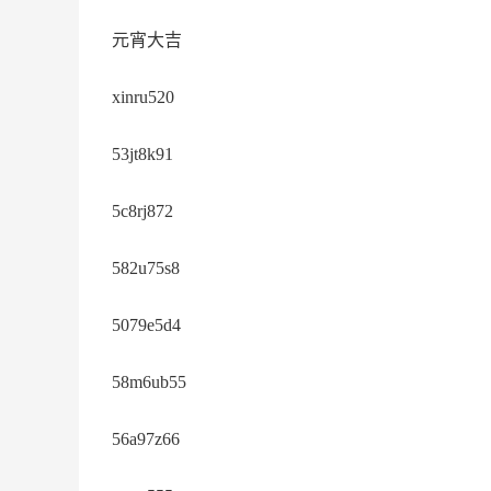
元宵大吉
xinru520
53jt8k91
5c8rj872
582u75s8
5079e5d4
58m6ub55
56a97z66